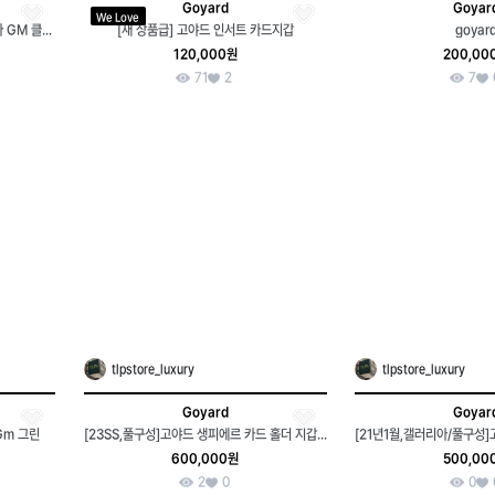
Goyard
Goyar
We Love
[ 풀구성 / 새상품급 ] 정품 고야드 세나 GM 클러치백 블랙
[새 상품급] 고야드 인서트 카드지갑
goyar
120,000원
200,00
71
2
7
tlpstore_luxury
tlpstore_luxury
Goyard
Goyar
Gm 그린
[23SS,풀구성]고야드 생피에르 카드 홀더 지갑 블랙 탄
600,000원
500,00
2
0
0