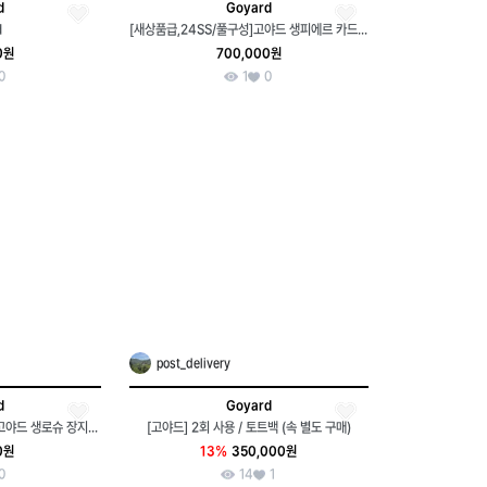
d
Goyard
d
[새상품급,24SS/풀구성]고야드 생피에르 카드 홀더 지갑 그레이
0원
700,000원
0
1
0
post_delivery
d
Goyard
[21년1월,갤러리아/풀구성]고야드 생로슈 장지갑 블랙 탄
[고야드] 2회 사용 / 토트백 (속 별도 구매)
0원
13%
350,000원
0
14
1