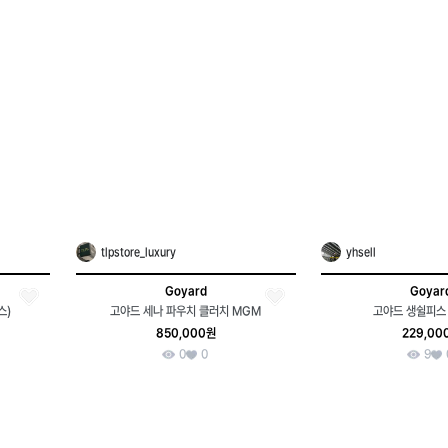
tlpstore_luxury
yhsell
Goyard
Goyar
스)
고야드 세나 파우치 클러치 MGM
고야드 생쉴피스
850,000원
229,00
0
0
9