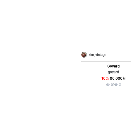
zim_vintage
Goyard
goyard
10%
90,000원
51
3