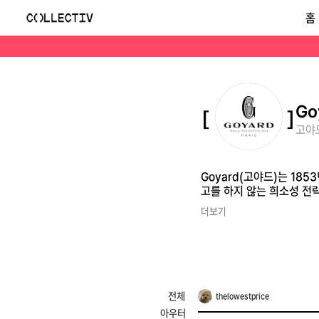
고야드(Goyard)
홈
Goyard(고야드)는 1853년 프랑스 파리에서 시작된 헤리티지 트렁크·가방 브랜드입니다. 손으로 찍어내는 'Y'자 패턴의 고야딘 캔버스가 시그니처이며, 광고를 하지 
Go
고야드
Goyard(고야드)는 18
고를 하지 않는 희소성 전
더보기
전체
thelowestprice
아우터