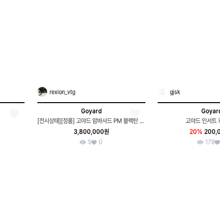
rexion_vtg
gjsk
Goyard
Goyar
[전시상태][정품] 고야드 암바사드 PM 블랙탄 토트백 서류가방 풀세트
고야드 인서트
3,800,000원
20%
200,
5
0
178