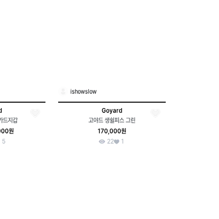
ishowslow
d
Goyard
 카드지갑
고야드 생쉴피스 그린
000원
170,000원
5
22
1