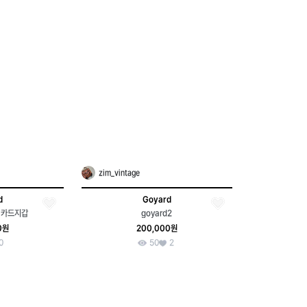
zim_vintage
d
Goyard
 카드지갑
goyard2
0원
200,000원
0
50
2