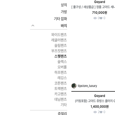
Goyard
상의
가방
710,000원
0
0
기타 잡화
바지
와이드팬츠
레귤러팬츠
슬림팬츠
부츠컷팬츠
스웻팬츠
슬랙스
오버롤
하프팬츠
레깅스
코튼팬츠
tlpstore_luxury
트랙팬츠
카고팬츠
Goyard
데님팬츠
(키링포함) 고야드 쥬방스 클러치 
기타
1,400,000원
2
0
쥬얼리