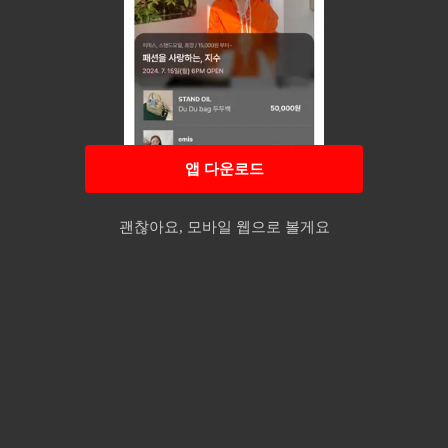
앱 다운로드
괜찮아요, 모바일 웹으로 볼게요