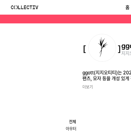
지지오티티(ggott)
홈
ggott(지지오티티)는 2023년 한국에서 시작된 유니섹스 스트리트웨어 브랜드입니다. 꽃에서 영감을 받은 그래픽과 빈티지·키치한 감성을 바탕으로 티셔츠, 팬츠, 모자
gg
지지오
ggott(지지오티티)는 
팬츠, 모자 등을 개성 있게
더보기
전체
아우터