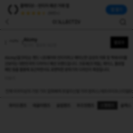
알크미(Alcmy)
콜렉티브 - 빈티지 패션 거래 앱
Alcmy(알크미)는 핸드 니트웨어와 빈티지하고 페미닌한 감성의 의류 및 액세서리를 선보이는 대한민국의 디자이너 패션 브랜드입니다. 크로셰(뜨개질), 레이스, 플로
앱 열기
(50만+)
Alcmy
팔로우
알크미 · 팔로워 182명
Alcmy(알크미)는 핸드 니트웨어와 빈티지하고 페미닌한 감성의 의류 및 액세서리를
선보이는 대한민국의 디자이너 패션 브랜드입니다. 크로셰(뜨개질), 레이스, 플로럴
패턴 등을 활용해 포근하면서도 로맨틱한 분위기의 디자인이 특징입니다.
더보기
전체
아우터
상의
가방
기타 잡화
바지
쥬얼리
신발
치마
원피스/세트
라이프스타일
Et
와이드팬츠
레귤러팬츠
슬림팬츠
부츠컷팬츠
스웻팬츠
슬랙스