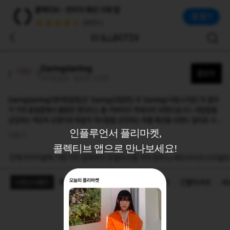
데어링달링(Daringdarling)
콜렉티브 - 빈티지 패션 거래 앱
Daringdarling(데어링달링)은 'Daring(대담한)'과 'Darling(사랑스러운)'의 철자가 거의 동일함에서 출발한 젠더리스 올-커버리지 액세서리 브랜드입니다. 대담함
앱 열기
(50만+)
Daringdarling
팔로우
데어링달링 · 팔로워 123명
Daringdarling(데어링달링)은 'Daring(대담한)'과 'Darling(사랑스러운)'의 철자
가 거의 동일함에서 출발한 젠더리스 올-커버리지 액세서리 브랜드입니다. 대담함을
상징하는 엑조틱 오렌지와 독립적 섹시함을 상징하는 퍼플 패션을 브랜드 컬러로 사용
하며, Daring·Darling·Daily 세 가지 라인을 통해 포인트 액세서리부터 일상용 주얼
인플루언서 플리마켓,
더보기
리까지 폭넓게 선보입니다.
콜렉티브 앱으로 만나보세요!
전체
아우터
상의
가방
기타 잡화
바지
쥬얼리
신발
치마
원피스/세트
라이프스타일
Et
니트/스웨터
후디
후드집업
스웻셔츠
티셔츠
긴팔티셔츠
셔