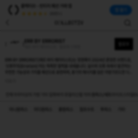
에르 바이 에러리스트(ERR BY ERRORIST)
콜렉티브 - 빈티지 패션 거래 앱
ERR BY ERRORIST(에르 바이 에러리스트)는 정영록이 2024년 론칭한 브랜드로, '오류주의(Errorism)'라는 독특한 철학을 내세웁니다. 실수와 오류 속에서 
앱 열기
(50만+)
ERR BY ERRORIST
팔로우
에르 바이 에러리스트 · 팔로워 178명
ERR BY ERRORIST(에르 바이 에러리스트)는 정영록이 2024년 론칭한 브랜드로,
'오류주의(Errorism)'라는 독특한 철학을 내세웁니다. 실수와 오류 속에서 발견하는
무한한 가능성과 가치를 패션으로 표현하며, 용기의 메시지를 담은 아방가르드한 디자
인과 스트릿 감성이 결합된 컬렉션을 선보입니다. 2026 S/S 패션코드(COEX)에 참
더보기
가하는 등 활발한 활동을 이어가고 있습니다.
전체
아우터
상의
가방
기타 잡화
바지
쥬얼리
신발
치마
원피스/세트
라이프스타일
Et
미니원피스
미디원피스
롱원피스
점프수트
투피스
기타