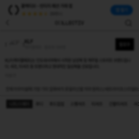
케이엘에프(KLF)
콜렉티브 - 빈티지 패션 거래 앱
KLF(케이엘에프)는 인도네시아에서 시작된 남성복 및 캐주얼 스트리트 브랜드입니다. 셔츠, 티셔츠 등 트렌디하고 현대적인 일상복을 선보입니다.
앱 열기
(50만+)
KLF
팔로우
케이엘에프 · 팔로워 199명
KLF(케이엘에프)는 인도네시아에서 시작된 남성복 및 캐주얼 스트리트 브랜드입니
다. 셔츠, 티셔츠 등 트렌디하고 현대적인 일상복을 선보입니다.
더보기
전체
아우터
상의
가방
기타 잡화
바지
쥬얼리
신발
치마
원피스/세트
라이프스타일
Et
니트/스웨터
후디
후드집업
스웻셔츠
티셔츠
긴팔티셔츠
셔