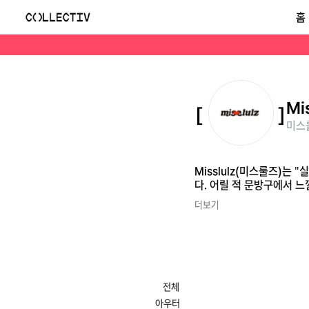
미스룰즈(Misslulz)
홈
Misslulz(미스룰즈)는 "실수를 하는(Mistake)"이라는 콘셉트에서 영감을 받아 위트 있고 개성 넘치는 디자인을 전개하는 유니섹스 캐주얼 패션 브랜드입니다. 어
Mi
미스룰
Misslulz(미스룰즈)는
다. 어릴 적 문방구에서 
더보기
전체
아우터