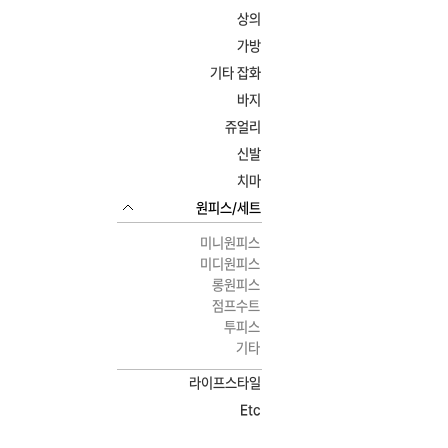
상의
가방
기타 잡화
바지
쥬얼리
신발
치마
원피스/세트
미니원피스
미디원피스
롱원피스
점프수트
투피스
기타
라이프스타일
Etc