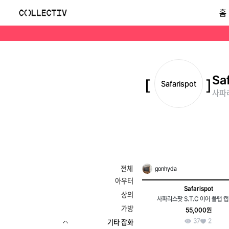
사파리스팟(Safarispot)
홈
Sa
Safarispot
사파리
전체
gonhyda
아우터
Safarispot
상의
사파리스팟 S.T.C 이어 플랩 캡
가방
55,000원
37
2
기타 잡화