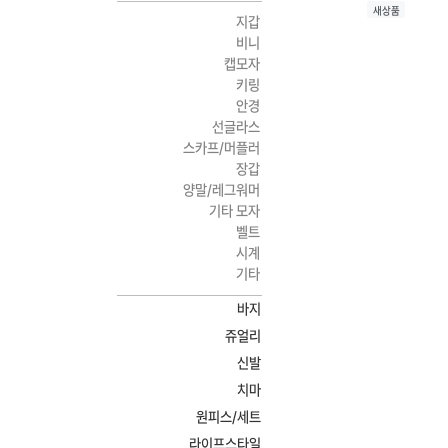
새상품
지갑
비니
캡모자
키링
안경
선글라스
스카프/머플러
장갑
양말/레그워머
기타 모자
벨트
시계
기타
바지
쥬얼리
신발
치마
원피스/세트
라이프스타일