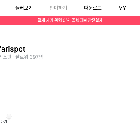
둘러보기
판매하기
다운로드
MY
결제 사기 위험 0%, 콜렉티브 안전결제
farispot
스팟 · 팔로워 397명
 카키