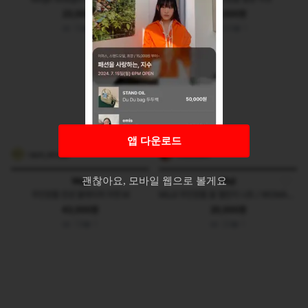
23,000원
40,000원
15
0
104
1
앱 다운로드
raum_vintage
tokyoused
괜찮아요, 모바일 웹으로 볼게요
Muji
Muji
무인양품 린넨 블레이져 자켓 M
MUJI 무인양품 울 멜란지 니트 / WOMAN S
43,000원
20,000원
79
1
35
1