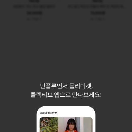
Nerdy
Nerdy
NERDY 자수 로고 볼캡 옐로우
(F) 널디 목도리 머플러 쁘띠 숏 넥워머 패딩 나일론-2646
24,000원
15,000원
16
0
10
0
인플루언서 플리마켓,
콜렉티브 앱으로 만나보세요!