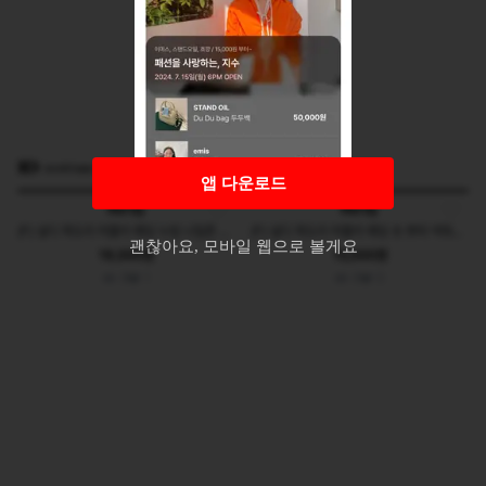
eovintage
eovintage
앱 다운로드
Nerdy
Nerdy
(F) 널디 목도리 머플러 패딩 누빔 나일론 넥워머-284A
(F) 널디 목도리 머플러 패딩 숏 쁘띠 넥워머-26EF
괜찮아요, 모바일 웹으로 볼게요
19,000원
15,000원
9
1
6
0