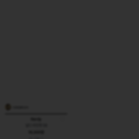
rickdaltonn
Nerdy
널디 버킷햇 58
16,000원
8
0