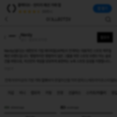
널디(Nerdy)
콜렉티브 - 빈티지 패션 거래 앱
Nerdy(널디)는 대한민국 기업 에이피알(APR)이 전개하는 대표적인 스트릿 캐주얼 패션 브랜드입니다. ‘평범하지만 평범하지 않은 그들을 위한 스트릿 브랜드’라는 슬
앱 열기
(50만+)
Nerdy
팔로우
널디 · 팔로워 975명
Nerdy(널디)는 대한민국 기업 에이피알(APR)이 전개하는 대표적인 스트릿 캐주얼
패션 브랜드입니다. ‘평범하지만 평범하지 않은 그들을 위한 스트릿 브랜드’라는 슬로
건을 바탕으로, 자신만의 개성을 당당하게 표현하는 뉴욕 스트릿 감성을 지향합니다.
최근 브랜드명을 ‘NDY(엔디와이)’로 새롭게 교체하며 한층 더 감도 높은 스트릿 정체
더보기
성을 선보이고 있습니다.
전체
아우터
상의
가방
기타 잡화
바지
쥬얼리
신발
치마
원피스/세트
라이프스타일
Et
지갑
비니
캡모자
키링
안경
선글라스
스카프/머플러
장
404vintage
eovintage