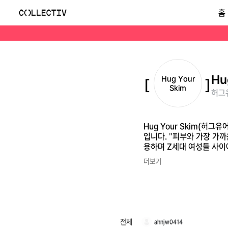
허그유어스킨(Hug Your Skim)
홈
Hug Your Skim(허그유어스킨)은 타투 아티스트 최고은(HUG) 디렉터가 서울을 기반으로 설립한 대한민국의 여성 디자이너 서브컬처 스트리트웨어 브랜드입니다.
Hu
Hug Your
Skim
허그유
Hug Your Skim(
입니다. "피부와 가장 가
용하며 Z세대 여성들 사이
를 연출합니다.
더보기
전체
ahnjw0414