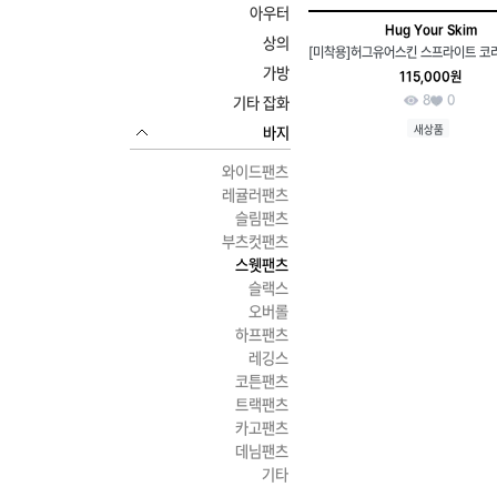
아우터
Hug Your Skim
상의
가방
115,000원
8
0
기타 잡화
새상품
바지
와이드팬츠
레귤러팬츠
슬림팬츠
부츠컷팬츠
스웻팬츠
슬랙스
오버롤
하프팬츠
레깅스
코튼팬츠
트랙팬츠
카고팬츠
데님팬츠
기타