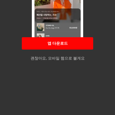
앱 다운로드
괜찮아요, 모바일 웹으로 볼게요