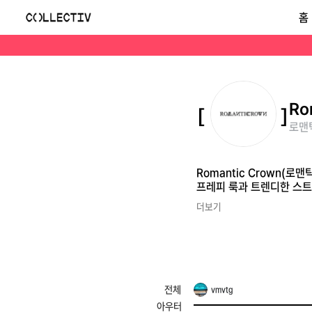
로맨틱크라운(Romantic Crown)
홈
Romantic Crown(로맨틱크라운)은 2009년 서울에서 시작된 유니섹스 스트리트 캐주얼 브랜드입니다. 'Life is Romantic'이라는 슬로건 아래 클래식한 프레피
Ro
로맨틱
Romantic Crown(로
프레피 룩과 트렌디한 스트
더보기
전체
vmvtg
아우터