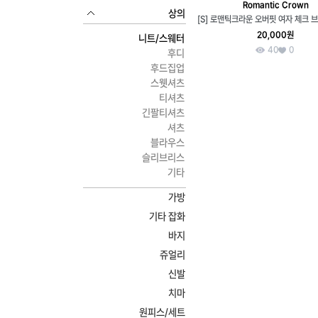
Romantic Crown
상의
20,000원
니트/스웨터
40
0
후디
후드집업
스웻셔츠
티셔츠
긴팔티셔츠
셔츠
블라우스
슬리브리스
기타
가방
기타 잡화
바지
쥬얼리
신발
치마
원피스/세트