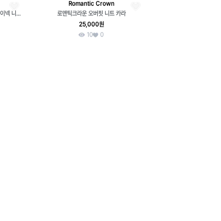
Romantic Crown
[S] 로맨틱크라운 오버핏 여자 체크 브이넥 니트웨어 빈티지
로맨틱크라운 오버핏 니트 카라
25,000원
10
0