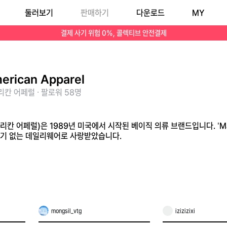
둘러보기
판매하기
다운로드
MY
로 유명하며, 군더더기 없는 데일리웨어로 사랑받았습니다.
결제 사기 위험 0%, 콜렉티브 안전결제
erican Apparel
칸 어페럴 · 팔로워 58명
(아메리칸 어페럴)은 1989년 미국에서 시작된 베이직 의류 브랜드입니다. '
더기 없는 데일리웨어로 사랑받았습니다.
mongsil_vtg
izizizixi