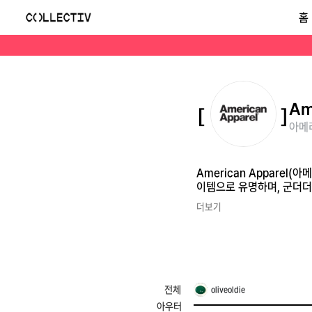
아메리칸 어페럴(American Apparel)
홈
American Apparel(아메리칸 어페럴)은 1989년 미국에서 시작된 베이직 의류 브랜드입니다. 'Made in USA'를 내세운 심플한 디자인의 티셔츠와 기본 아이템으
Am
아메리
American Apparel
이템으로 유명하며, 군더
더보기
전체
oliveoldie
아우터