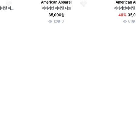
American Apparel
American A
[Made in U.S.A] 빈티지 아메리칸 어패럴 피셔맨 니트
아메리칸 어패럴 니트
아메리칸어패럴
35,000원
46%
35,
12
0
61