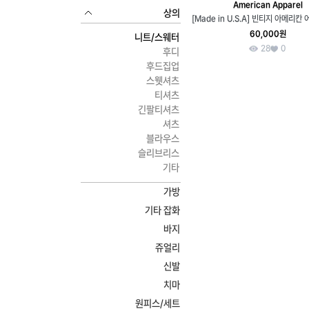
American Apparel
상의
60,000원
니트/스웨터
28
0
후디
후드집업
스웻셔츠
티셔츠
긴팔티셔츠
셔츠
블라우스
슬리브리스
기타
가방
기타 잡화
바지
쥬얼리
신발
치마
원피스/세트