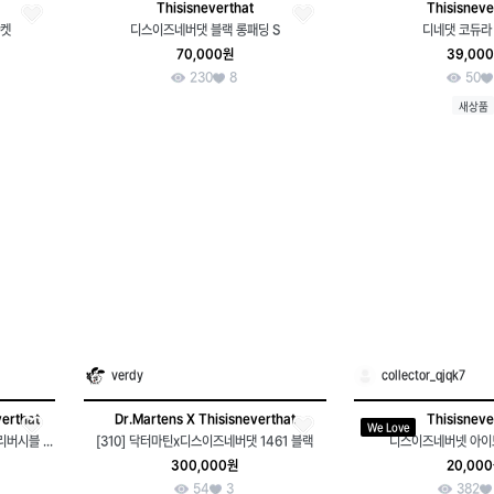
Thisisneverthat
Thisisneve
자켓
디스이즈네버댓 블랙 롱패딩 S
디네댓 코듀라
70,000원
39,00
230
8
50
새상품
verdy
collector_qjqk7
verthat
Dr.Martens X Thisisneverthat
Thisisneve
We Love
L 알파인더스트리 X 디스이스네버댓 리버시블 항공 자켓
[310] 닥터마틴x디스이즈네버댓 1461 블랙
디스이즈네버넷 아이
300,000원
20,00
54
3
382