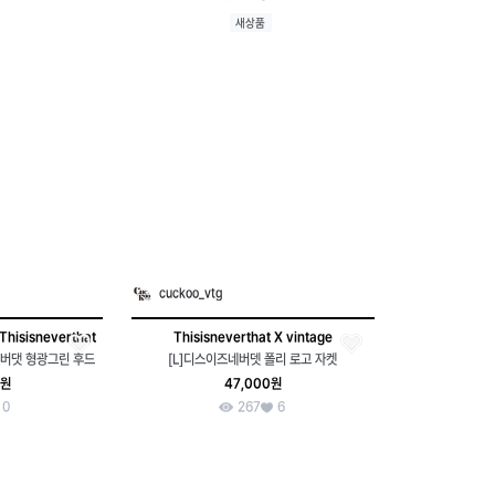
새상품
cuckoo_vtg
Thisisneverthat
Thisisneverthat X vintage
버댓 형광그린 후드
[L]디스이즈네버뎃 폴리 로고 자켓
0원
47,000원
0
267
6