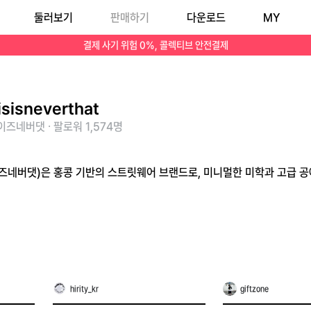
둘러보기
판매하기
다운로드
MY
결제 사기 위험 0%, 콜렉티브 안전결제
isisneverthat
즈네버댓 · 팔로워 1,574명
(디스이즈네버댓)은 홍콩 기반의 스트릿웨어 브랜드로, 미니멀한 미학과 고급
hirity_kr
giftzone