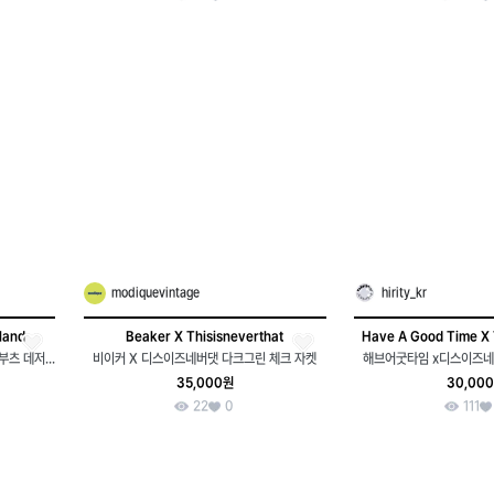
modiquevintage
hirity_kr
land
Beaker X Thisisneverthat
Have A Good Time X 
팀버랜드x디네댓 고어텍스 목 토 미드부츠 데저트 와이드
비이커 X 디스이즈네버댓 다크그린 체크 자켓
해브어굿타임 x디스이즈네
35,000원
30,00
22
0
111