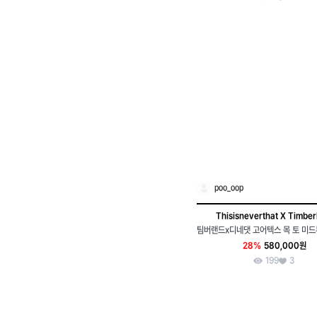
poo_oop
Thisisneverthat X Timber
28%
580,000원
199
3