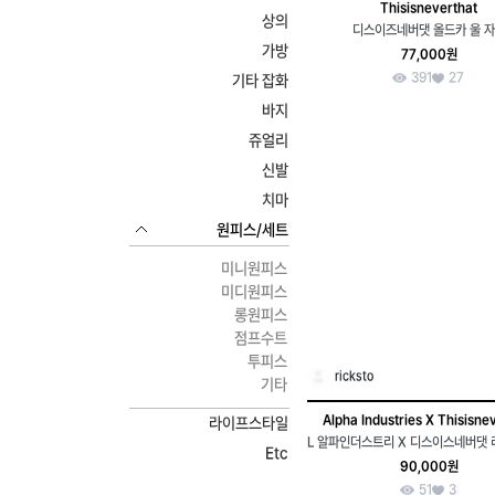
Thisisneverthat
상의
디스이즈네버댓 올드카 울 
가방
77,000원
391
27
기타 잡화
바지
쥬얼리
신발
치마
원피스/세트
미니원피스
미디원피스
롱원피스
점프수트
투피스
ricksto
기타
Alpha Industries X Thisisne
라이프스타일
Etc
90,000원
51
3