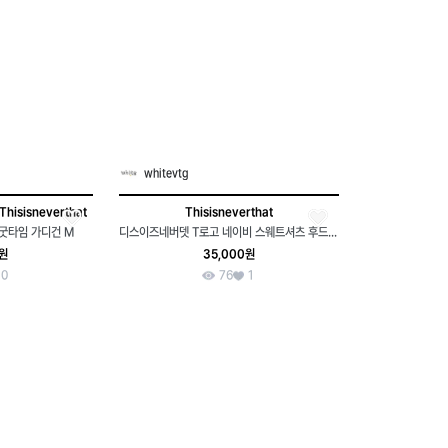
whitevtg
Thisisneverthat
Thisisneverthat
굿타임 가디건 M
디스이즈네버뎃 T로고 네이비 스웨트셔츠 후드티(L)
0원
35,000원
0
76
1