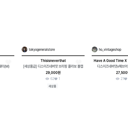
tokyogeneralstore
ho_vintageshop
Thisisneverthat
Have A Good Time X 
웨터(M)
[새상품급] 디스이즈네버댓 브리핑 콜라보 볼캡
디스이즈네버댓x해브어
29,000원
27,50
62
1
21
새상품