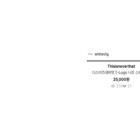
whitevtg
Thisisneverthat
디스이즈네버뎃 T-Logo 니트 스
35,000원
259
21