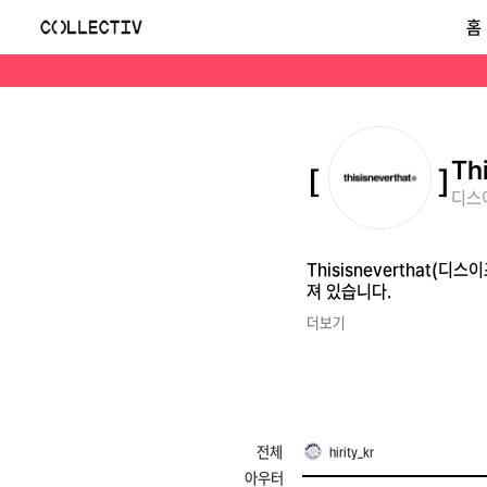
디스이즈네버댓(Thisisneverthat)
홈
Thisisneverthat(디스이즈네버댓)은 홍콩 기반의 스트릿웨어 브랜드로, 미니멀한 미학과 고급 공예가 특징입니다. 나이키, 아디다스 등과의 협업으로 알려져 있습니다.
Th
디스이
Thisisneverthat
져 있습니다.
더보기
전체
hirity_kr
아우터