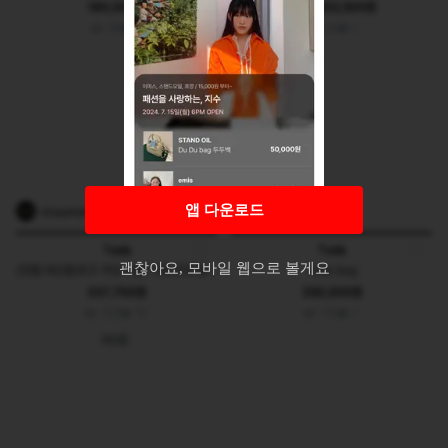
180,000원
32%
202,500원
39
1
24
1
앱 다운로드
shoppinghealing
bwt
Tods
Tods
괜찮아요, 모바일 웹으로 볼게요
(정품/새상품)토즈 여성 더블T 네오프렌 플랫폼 로퍼
Tods bag
337,700원
350,000원
193
10
115
7
새상품