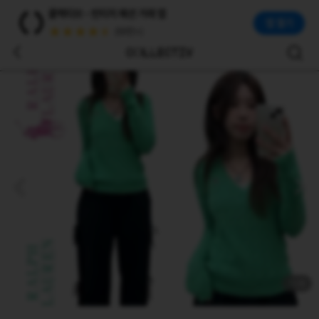
Polo Ralph Lauren 폴로 랄프로렌 핑크포니 라이트그린 꽈배기 브이 니트
콜렉티브 - 빈티지 패션 거래 앱
SIZE(가슴단면 총장)/ 44 60 CONDITION/ A+ MODEL 키: 161cm 평소사이즈/ S 착용
앱 열기
(50만+)
1
/
6