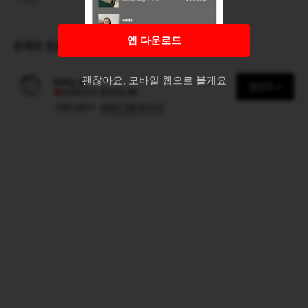
택배
3,000원
앱 다운로드
판매자 정보
괜찮아요, 모바일 웹으로 볼게요
hirity_kr
팔로우 +
5.00
(311)
팔로워
2.8K
거래수
2911
등록된 상품
8111
개
·