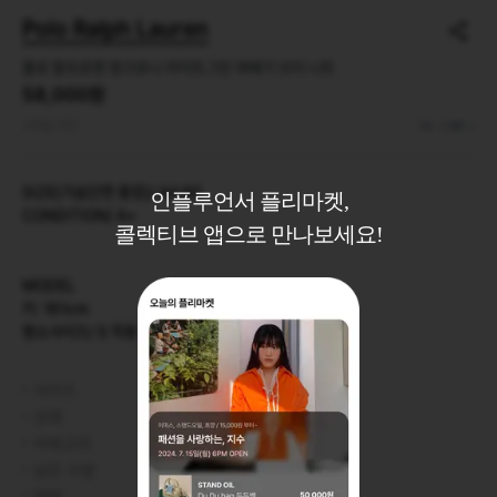
Polo Ralph Lauren
폴로 랄프로렌 핑크포니 라이트그린 꽈배기 브이 니트
58,000원
3개월 이전
36
3
SIZE(가슴단면 총장)/ 44 60

인플루언서 플리마켓,
CONDITION/ A+

콜렉티브 앱으로 만나보세요!
MODEL

키: 161cm 

평소사이즈/ S 착용
사이즈
정보 없음
상태
아주 좋은 컨디션
카테고리
상의
>
니트/스웨터
남은 수량
1