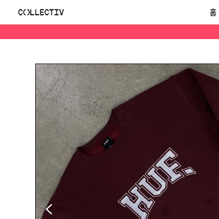
Huf 허프 로고 버건디 맨투맨
홈
#부록구매가능 •상품명 : Huf 허프 로고 버건디 맨투맨 •가격 : 15000 •사이즈 ( 95 ) / 실사이즈 ( 100 ) •실측- 총장 ( 71 ) / 가슴단면 ( 60 ) 