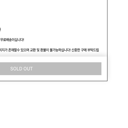


 무료배송이십니다!

데미지가 존재할수 있으며 교환 및 환불이 불가능하십니다! 신중한 구매 부탁드립
벌입니다

SOLD OUT
답드리겠습니다
L
약간의 사용감
상의
>
스웻셔츠
1
3,000원