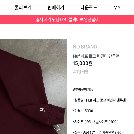
둘러보기
판매하기
다운로드
MY
•상태 9.0 #bigb12 🚂배송비3000원 / 제주 및 산간지역 7000원 🚂세개제품 이상 혹은 50000원 이상 구매시 무료배송이십니다! 🚛빈티지 의류 특성상 약간의 미세
결제 사기 위험 0%, 콜렉티브 안전결제
NO BRAND
Huf 허프 로고 버건디 맨투맨
15,000원
3개월 이전
#부록구매가능

•상품명 : Huf 허프 로고 버건디 맨투맨

•가격 : 15000

•사이즈 ( 95 ) / 실사이즈 ( 100 )

•실측- 총장 ( 71 )  /  가슴단면 ( 60 )
