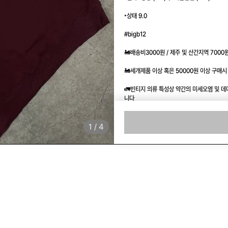
•상태 9.0

#bigb12

🚂배송비3000원 / 제주 및 산간지역 7000원
🚂세개제품 이상 혹은 50000원 이상 구매시
🚛빈티지 의류 특성상 약간의 미세오염 및 
니다

🚛모든 구매는 선입금 순이며 제품 재고는 한
1
/
4
🚟언제나 좋은 물건과 더 좋은 가격으로 보
사이즈
상태
카테고리
남은 수량
택배
판매자 정보