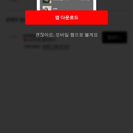
택배
3,000원
앱 다운로드
판매자 정보
괜찮아요, 모바일 웹으로 볼게요
conscience_
팔로우 +
4.91
(46)
팔로워
72
거래수
949
등록된 상품
973
개
·