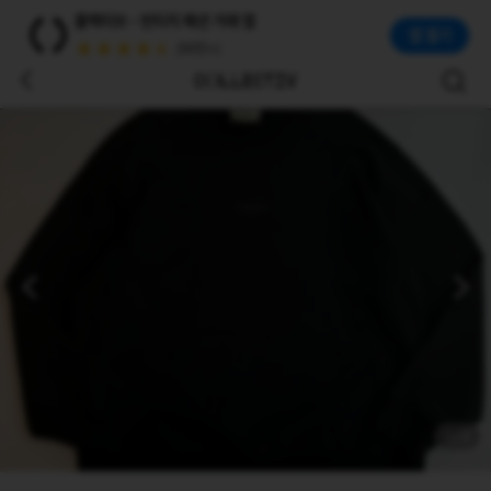
Acne Studios Acne Studio 아크네 스튜디오 스탬프 스톡홀룸 맨투맨
콜렉티브 - 빈티지 패션 거래 앱
Acne Studio 아크네 스튜디오 스탬프 스톡홀룸 맨투맨 Price: 100,000 Size:실측 xl 가슴 66 총장 73
앱 열기
(50만+)
1
/
3