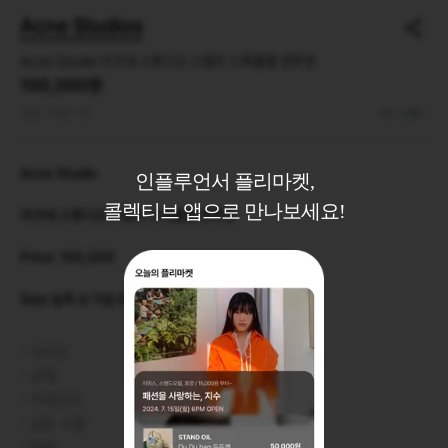
Acne Studios
Acne Studio 아크네 스튜디오 스탬프 스톡홀룸 맨투맨
100,000원
끌올 3개월 이전
48
1
Acne Studio

인플루언서 플리마켓,
콜렉티브 앱으로 만나보세요!
아크네 스튜디오 스탬프 스톡홀룸 맨투맨

Price: 100,000

Size:실측 xl 가슴 66 총장 73
사이즈
XL
상태
아주 좋은 컨디션
카테고리
상의
>
스웻셔츠
남은 수량
1