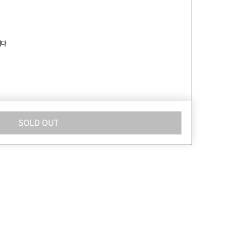
다

L
SOLD OUT
아주 좋은 컨디션
상의
>
니트/스웨터
1
3,000원
팔로우 +