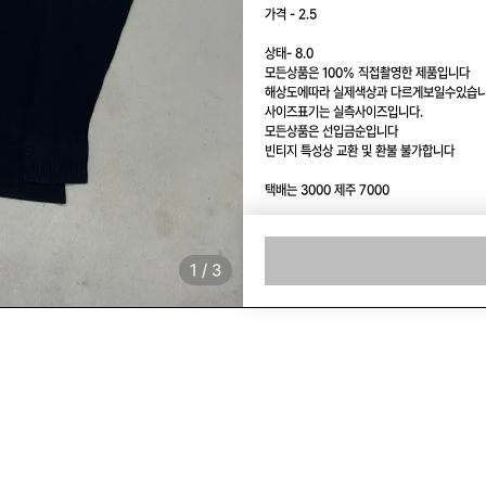
가격 - 2.5

상태- 8.0 

모든상품은 100% 직접촬영한 제품입니다

해상도에따라 실제색상과 다르게보일수있습니
사이즈표기는 실측사이즈입니다.

모든상품은 선입금순입니다

빈티지 특성상 교환 및 환불 불가합니다

택배는 3000 제주 7000
사이즈
상태
1
/
3
카테고리
남은 수량
택배
판매자 정보
vintage_kyukyu
4.96
(421)
팔로워
898