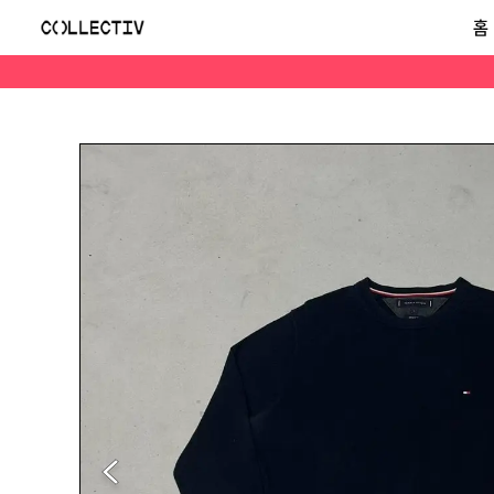
Tommy Hilfiger 타미힐피거 니트
홈
(L)타미힐피거 니트 안녕하세요 규규샾입니다 문의전에 읽어보세요!! -상품두개 사시면 택배비무료! 사이즈 - 총장 70 가슴단면 56 (남여공용) 가격 - 2.5 상태