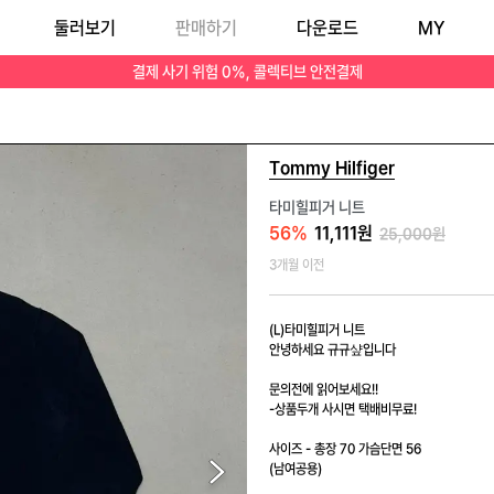
둘러보기
판매하기
다운로드
MY
- 8.0 모든상품은 100% 직접촬영한 제품입니다 해상도에따라 실제색상과 다르게보일수있습니다 사이즈표기는 실측사이즈입니다. 모든상품은 선입금순입니다 빈티지 특성상 교
결제 사기 위험 0%, 콜렉티브 안전결제
Tommy Hilfiger
타미힐피거 니트
56
%
11,111원
25,000원
3개월 이전
(L)타미힐피거 니트

안녕하세요 규규샾입니다

문의전에 읽어보세요!!

-상품두개 사시면 택배비무료! 

사이즈 - 총장 70 가슴단면 56

(남여공용)
