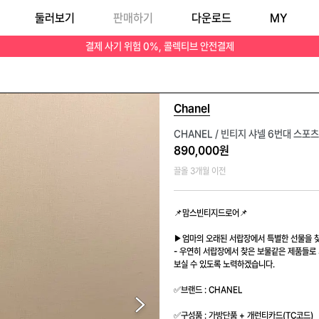
둘러보기
판매하기
다운로드
MY
 가격"에 "좋은 제품"을 받아 보실 수 있도록 노력하겠습니다. ✅브랜드 : CHANEL ✅구성품 : 가방단품 + 개런티카드(TC코드) ✅상세사이즈 : 가로24(W) x 세
결제 사기 위험 0%, 콜렉티브 안전결제
Chanel
CHANEL / 빈티지 샤넬 6번대 스포
890,000원
끌올 3개월 이전
📌맘스빈티지드로어📌

▶엄마의 오래된 서랍장에서 특별한 선물을 찾
- 우연히 서랍장에서 찾은 보물같은 제품들로 
보실 수 있도록 노력하겠습니다. 

✅브랜드 : CHANEL

✅구성품 : 가방단품 + 개런티카드(TC코드)
