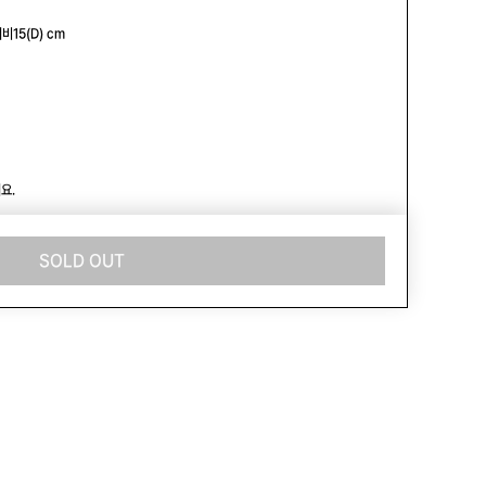
비15(D) cm

.

SOLD OUT