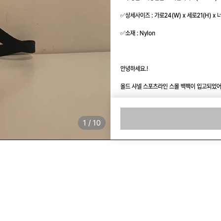
✅상세사이즈 : 가로24(W) x 세로21(H) x 너
✅소재 : Nylon 

안녕하세요.!

올드 샤넬 스포츠라인 스몰 백팩이 입고되었어요
1
/
10
꾸준하게 항상 찾으시는 분들이 있지만

점점 더 구하기가 힘들어지는 샤넬백이예요.

그 중에서도 스몰사이즈는 희귀템이에용!

좋은 가격으로 바잉했어요.
