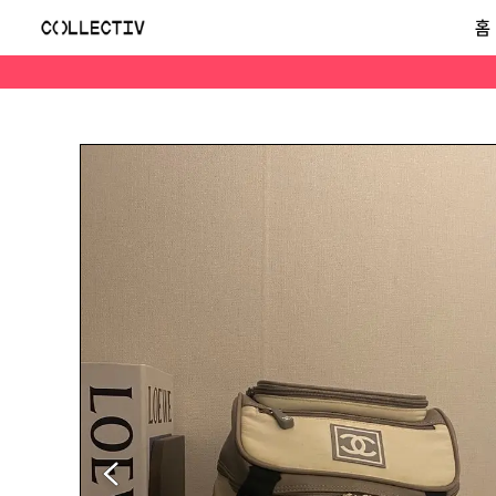
Chanel CHANEL / 빈티지 샤넬 6번대 스포츠 라인 스몰 백팩
홈
📌맘스빈티지드로어📌 ▶엄마의 오래된 서랍장에서 특별한 선물을 찾아가세요:) - 우연히 서랍장에서 찾은 보물같은 제품들로 기분좋은 나날을 보내셨으면 하는 마음으로 "좋은