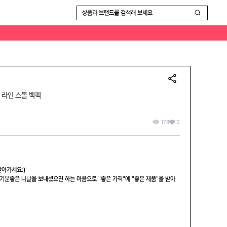
로21(H) x 너비15(D) cm ✅소재 : Nylon 안녕하세요.! 올드 샤넬 스포츠라인 스몰 백팩이 입고되었어요. ​ 꾸준하게 항상 찾으시는 분들이 있지만 점점 더 
상품과 브랜드를 검색해 보세요
츠 라인 스몰 백팩
178
2
아가세요:)

기분좋은 나날을 보내셨으면 하는 마음으로 "좋은 가격"에 "좋은 제품"을 받아 