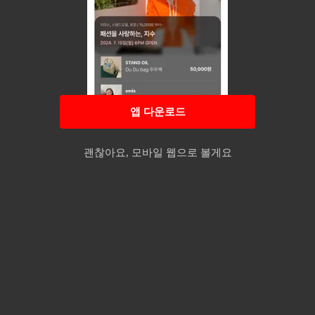
앱 다운로드
괜찮아요, 모바일 웹으로 볼게요