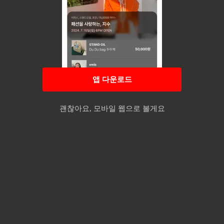
앱 다운로드
괜찮아요, 모바일 웹으로 볼게요