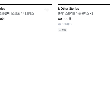
ries
& Other Stories
 볼류미너스 트윌 미니 드레스
앤아더스토리즈 러플 원피스 XS
00원
40,000원
0
136
2
새상품