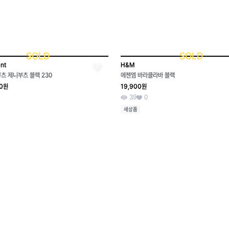
SOLD
SOLD
ant
H&M
츠 제니부츠 블랙 230
에첸엠 바라클라바 블랙
00원
19,900원
39
0
새상품