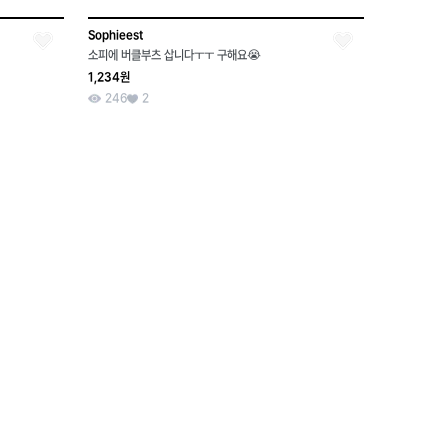
Sophieest
소피에 버클부츠 삽니다ㅜㅜ 구해요😭
1,234원
246
2