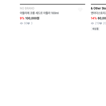
NO BRAND
& Other Sto
아뜰리에 코롱 세드르 아틀라 100ml
앤아더스토리즈
9%
100,000원
14%
60,0
66
3
219
2
새상품