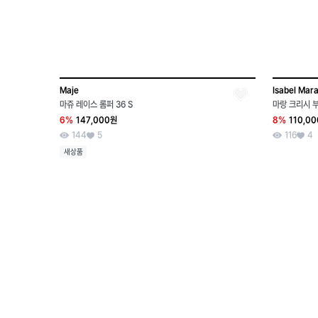
Maje
Isabel Mar
마쥬 레이스 롬퍼 36 S
마랑 크리시 부
6%
147,000원
8%
110,0
144
5
116
4
새상품