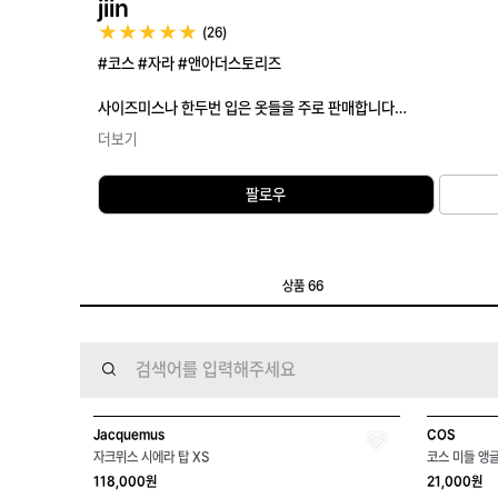
jiin
(26)
#코스 #자라 #앤아더스토리즈
사이즈미스나 한두번 입은 옷들을 주로 판매합니다
더보기
[배송]
주로 당일~익일 발송하며
팔로우
편의점택배 이용합니다
상품 66
Jacquemus
COS
자크뮈스 시에라 탑 XS
코스 미들 앵글
118,000원
21,000원