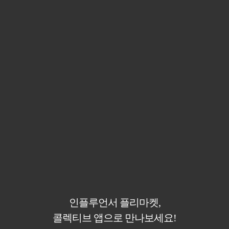
인플루언서 플리마켓,
콜렉티브 앱으로 만나보세요!